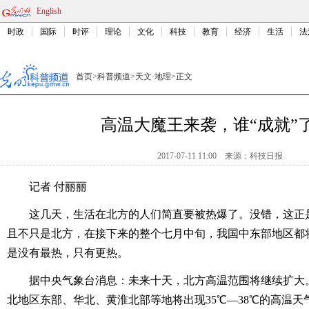
English
时政
国际
时评
理论
文化
科技
教育
经济
生活
法
首页
>
科普频道
>
天文·地理
>
正文
高温大魔王来袭，谁“成就”
2017-07-11 11:00
来源：
科技日报
记者 付丽丽
这几天，生活在北方的人们简直要被热爆了。没错，这正是
且不只是北方，在接下来的整个七月中旬，我国中东部地区都
是没有最热，只有更热。
据中央气象台消息：未来十天，北方高温范围将继续扩大
北地区东部、华北、黄淮北部等地将出现35℃—38℃的高温天