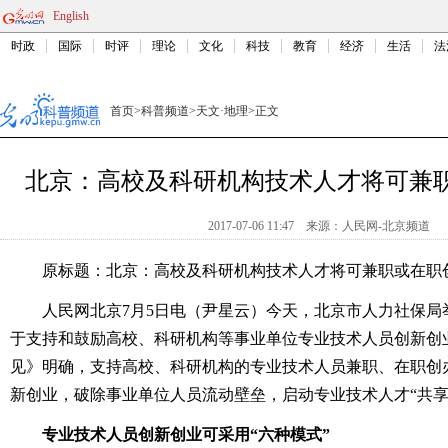
English
时政
国际
时评
理论
文化
科技
教育
经济
生活
法
首页
>
科普频道
>
天文·地理
>
正文
北京：高校及科研机构技术人才将可兼
2017-07-06 11:47
来源：
人民网-北京频道
原标题：北京：高校及科研机构技术人才将可兼职或在职
人民网北京7月5日电（尹星云）今天，北京市人力社保局
于支持和鼓励高校、科研机构等事业单位专业技术人员创新创
见》明确，支持高校、科研机构的专业技术人员兼职、在职创办
新创业，破除事业单位人员流动壁垒，启动专业技术人才“共享
专业技术人员创新创业可采用“六种模式”