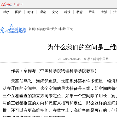
English
时政
国际
时评
理论
文化
科技
教育
经济
生活
法
首页
>
科普频道
>
天文·地理
>
正文
为什么我们的空间是三维
2017-06-26 08:46
来源：
科普中国网
作者：章德海（中国科学院物理科学学院教授）
天高任鸟飞，海阔凭鱼跃。太阳系外还有许多恒星，银河
活在辽阔的空间中。这个空间的最大特征是三维，即空间的每
三个互相垂直的独立方向来定位。如果一个空间除了用长、宽
与前三者都垂直的方向和尺度来描写和定位，那么这样的空间
推，还可以有更高维空间。在数学上，高维空间是可行的，但