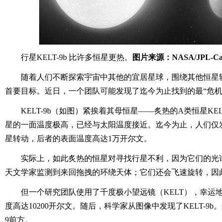
行星KELT-9b 比许多恒星更热。
图片来源：NASA/JPL-Calt
随着人们不断探索宇宙中其他的宜居星球，围绕其他恒星
首要目标。近日，一个团队可能发现了迄今为止找到的最“危机
KELT-9b（如图）紧挨着其母恒星——炙热的A类恒星KEL
星的一面温度极高，已经与太阳温度接近。迄今为止，人们仅
星转动，后者的表面温度高达1万开尔文。
实际上，如此炙热的恒星对寻找行星不利，因为它们的光
天文学家监测到来回拖拽的环绕天体；它们还会飞速旋转，因
但一个研究团队使用了千度极小望远镜（KELT），幸运地找
度高达10200开尔文。随后，科学家从图像中发现了KELT-9b。这
9前方。