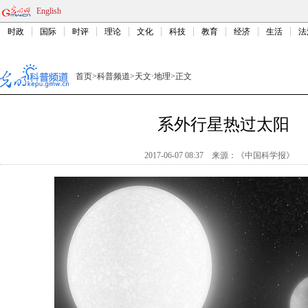
English
时政
国际
时评
理论
文化
科技
教育
经济
生活
法
首页
>
科普频道
>
天文·地理
>
正文
系外行星热过太阳
2017-06-07 08:37
来源：
《中国科学报》