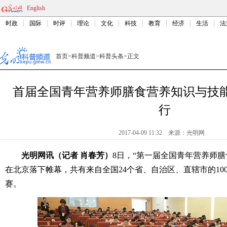
English
时政
国际
时评
理论
文化
科技
教育
经济
生活
法
首页
>
科普频道
>
科普头条
>
正文
首届全国青年营养师膳食营养知识与技
行
2017-04-09 11:32
来源：
光明网
光明网讯（记者 肖春芳）
8日，“第一届全国青年营养师
在北京落下帷幕，共有来自全国24个省、自治区、直辖市的10
赛。