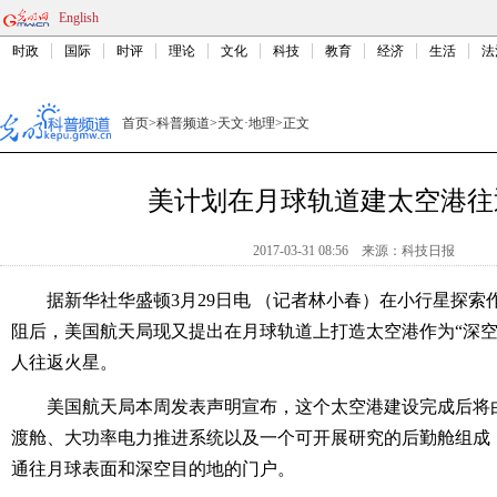
English
时政
国际
时评
理论
文化
科技
教育
经济
生活
法
首页
>
科普频道
>
天文·地理
>
正文
美计划在月球轨道建太空港往
2017-03-31 08:56
来源：
科技日报
据新华社华盛顿3月29日电 （记者林小春）在小行星探索作
阻后，美国航天局现又提出在月球轨道上打造太空港作为“深空
人往返火星。
美国航天局本周发表声明宣布，这个太空港建设完成后将
渡舱、大功率电力推进系统以及一个可开展研究的后勤舱组成
通往月球表面和深空目的地的门户。