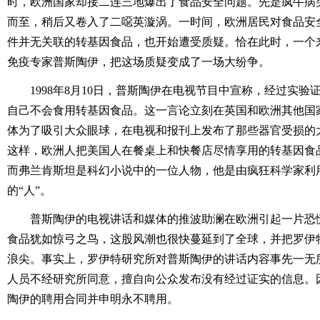
时，欧洲国家却接二连三地爆出了食品安全问题。先是疯牛病
而至，稍后又卷入了二噁英漩涡。一时间，欧洲居民对食品安
件并无关联的转基因食品，也开始遭受质疑。恰在此时，一个
免疫专家普斯陶伊，把这场质疑变成了一场大纷争。
1998年8月10日，普斯陶伊在电视节目中宣称，经过实验
自己不会食用转基因食品。这一言论立刻在英国和欧洲其他国
体为了吸引大众眼球，在电视和报刊上发布了那些器官受损的
这样，欧洲人把美国人在餐桌上和快餐店尽情享用的转基因食品
而弗兰肯斯坦是科幻小说中的一位人物，他是由疯狂科学家利
的“人”。
普斯陶伊的电视讲话和媒体的推波助澜在欧洲引起一片恐
食品犹如惊弓之鸟，这股风潮也很快蔓延到了全球，并把罗伊
浪尖。事实上，罗伊特研究所对普斯陶伊的讲话内容事先一无
人员不经研究所同意，擅自向公众发布没有经过证实的信息。
陶伊的聘用合同并申明永不聘用。