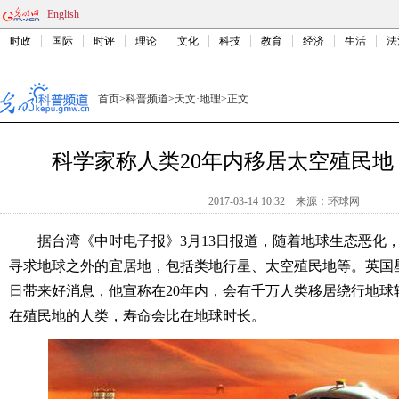
English
时政
国际
时评
理论
文化
科技
教育
经济
生活
法
首页
>
科普频道
>
天文·地理
>
正文
科学家称人类20年内移居太空殖民地
2017-03-14 10:32
来源：
环球网
据台湾《中时电子报》3月13日报道，随着地球生态恶化，
寻求地球之外的宜居地，包括类地行星、太空殖民地等。英国星际
日带来好消息，他宣称在20年内，会有千万人类移居绕行地球
在殖民地的人类，寿命会比在地球时长。