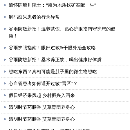
缅怀陈毓川院士：“愿为地质找矿奉献一生”
解码痴呆患者的行为异常
谷雨防敏新招！温养茶饮、贴心护眼指南守护您的健
康！
谷雨护眼指南！眼部过敏&干眼外治全攻略
谷雨防敏新招！桑术养正饮，喝出健康好体质
想吃东西？真相可能是肚子里的微生物想吃
心血管患者如何避开过敏“雷区”？
假日经济乘风起 乡村振兴入画来
清明时节药膳香 艾草青团养身心
清明时节药膳香 艾草青团养身心