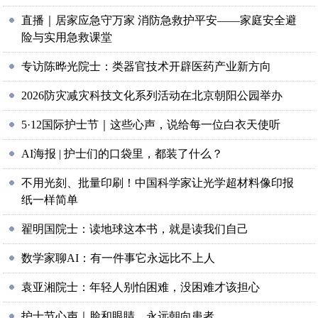
直播｜居家应急守万家 消防急救护平安——家庭安全避
险与实用急救课堂
专访陈晔光院士：类器官技术开辟医药产业新方向
2026防灾减灾科技文化系列活动在北京朝阳公园举办
5·12国际护士节｜这些心声，说给每一位白衣天使听
AI海报 | 护士们的口袋里，都装了什么？
不用光刻、批量印刷！中国科学家让光学超材料像印报
纸一样简单
翟明国院士：读地球这本书，就是读我们自己
数学家聊AI：有一件事它永远比不上人
袁亚湘院士：年轻人别怕困难，没困难才该担心
护士节心声｜脸和眼睛，永远朝向患者