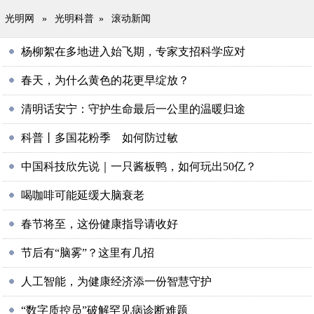
光明网
»
光明科普
»
滚动新闻
杨柳絮在多地进入始飞期，专家支招科学应对
春天，为什么黄色的花更早绽放？
清明话安宁：守护生命最后一公里的温暖归途
科普丨多国花粉季 如何防过敏
中国科技欣先说｜一只酱板鸭，如何玩出50亿？
喝咖啡可能延缓大脑衰老
春节将至，这份健康指导请收好
节后有“脑雾”？这里有几招
人工智能，为健康经济添一份智慧守护
“数字质控员”破解罕见病诊断难题