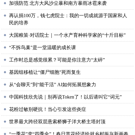
加强防范 北方大风沙尘暴和南方暴雨冰雹来袭
再认捐100万，钱七虎院士：我的一切成就源于国家和人
民的培养
大国粮策·对话院士｜一个水产育种科学家的“十斤目标”
“不拆鸟巢”是一堂温暖的成长课
工作时总是感觉很累？可能是你注意力“太碎”
基因组移植让“僵尸细胞”死而复生
从“会聊天”到“能干活” AI如何拓展想象力
中国科技欣先说｜别再说Token了！以后请叫它“词元”
花粉过敏别硬抗！当心引发这些炎症
世界最大跨径双层悬索桥狮子洋大桥主塔封顶
“一季花”变“四季金”！春日赏花经济绘就乡村振兴新画卷