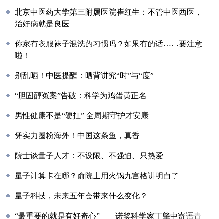
北京中医药大学第三附属医院崔红生：不管中医西医，
治好病就是良医
你家有衣服袜子混洗的习惯吗？如果有的话……要注意
啦！
别乱晒！中医提醒：晒背讲究“时”与“度”
“胆固醇冤案”告破：科学为鸡蛋黄正名
男性健康不是“硬扛” 全周期守护才安康
凭实力圈粉海外！中国这条鱼，真香
院士谈量子人才：不设限、不强迫、只热爱
量子计算卡在哪？俞院士用火锅九宫格讲明白了
量子科技，未来五年会带来什么变化？
“最重要的就是有好奇心”——诺奖科学家丁肇中寄语青