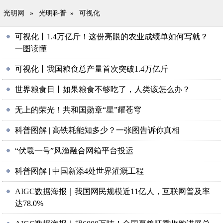
光明网
»
光明科普
»
可视化
可视化丨1.4万亿斤！这份亮眼的农业成绩单如何写就？
一图读懂
可视化丨我国粮食总产量首次突破1.4万亿斤
世界粮食日丨如果粮食不够吃了，人类该怎么办？
无上的荣光！共和国勋章“星”耀苍穹
科普图解 | 高铁耗能知多少？一张图告诉你真相
“伏羲一号”风渔融合网箱平台投运
科普图解 | 中国新添4处世界灌溉工程
AIGC数据海报｜我国网民规模近11亿人，互联网普及率
达78.0%