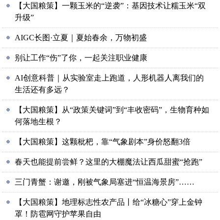
【大国粮策】一颗玉米的“逆袭”：基因技术让糯玉米“双
升级”
AIGC长图·立夏｜夏始春余，万物初盛
别让工作“伤”了你，一起关注职业健康
AI创意科普｜从实验室走上跑道，人形机器人离我们的
生活还有多远？
【大国粮策】从“政策关键词”到“丰收密码”，生物育种如
何落地生根？
【大国粮策】这颗枇杷，靠“气象剧本”身价怒翻3倍
春天也能提前尝鲜？这里的大棚魔法让西瓜甜蜜“抢跑”
三门青蟹：谢邀，刚被气象局塞进“恒温海景房”……
【大国粮策】地理标志性农产品丨给“冰糖心”穿上金钟
罩！防雹网守护苹果自由