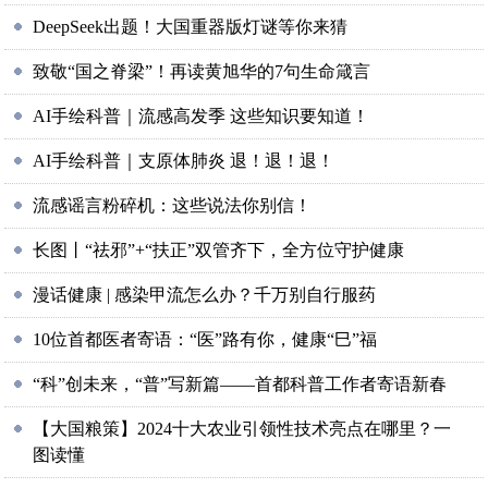
DeepSeek出题！大国重器版灯谜等你来猜
致敬“国之脊梁”！再读黄旭华的7句生命箴言
AI手绘科普｜流感高发季 这些知识要知道！
AI手绘科普｜支原体肺炎 退！退！退！
流感谣言粉碎机：这些说法你别信！
长图丨“祛邪”+“扶正”双管齐下，全方位守护健康
漫话健康 | 感染甲流怎么办？千万别自行服药
10位首都医者寄语：“医”路有你，健康“巳”福
“科”创未来，“普”写新篇——首都科普工作者寄语新春
【大国粮策】2024十大农业引领性技术亮点在哪里？一
图读懂