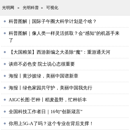
光明网
»
光明科普
»
可视化
科普图解｜国际子午圈大科学计划是个啥？
科普图解｜像人类一样灵活抓取？会“感知”的机器手来
了
【大国粮策】西游新编之大圣除“魔”：重游通天河
谈癌不必色变 院士说心态很重要
海报丨黄沙披绿，美丽中国谱新章
海报丨绿色家园共守护，美丽中国我先行
AIGC长图·芒种丨稻麦盈野，忙种祈丰
全国科技工作者日｜16句“创新箴言”
你用上5G-A了吗？这个专业在背后支撑！