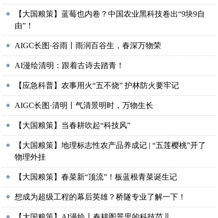
【大国粮策】蓝莓也内卷？中国农业黑科技卷出“9块9自
由”！
AIGC长图·谷雨丨雨润百谷生，春深万物荣
AI漫绘清明：跟着古诗去踏青！
【应急科普】农事用火“五不烧” 护林防火要牢记
AIGC长图·清明丨气清景明时，万物生长
【大国粮策】当春耕吹起“科技风”
【大国粮策】地理标志性农产品养成记 | “五莲樱桃”开了
物理外挂
【大国粮策】春菜新“顶流”！板蓝根青菜诞生记
想成为超级工程的幕后英雄？桥隧专业了解一下！
【大国粮策】AI漫绘丨春耕图景里的科技范儿