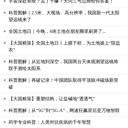
宇宙深处有啥？去了干嘛？天问三号总师给你答案！
科普图解｜2.5米、大视场、高分辨率，我国新一代太阳
望远镜来了
全国土地日｜今晚，6块土地在朋友圈里刷屏了...
【大国粮策】全国土地日丨上膜下秸，为土地披上“阻盐
衣”
科普图解｜从近地到深空，我国两台天体观测望远镜将
联手测绘太阳系
科普图解｜再破记录！中国团队取得平顶脉冲磁场新突
破
【大国粮策】重塑结构，让盐碱地“透透气”
科普图解｜从“5G”到“5G-A”，网速狂飙背后是万物智联
药学专业科普：人类对抗疾病的千年智慧