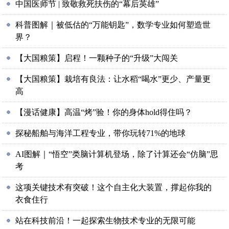
中国医师节 | 致敬救死扶伤的“幕后英雄”
科普图解｜被低估的“万能钥匙”，数学专业如何塑造世
界？
【大国粮策】启程！一颗种子的“升级”大闯关
【大国粮策】栽培有良法：让水稻“喝水”更少、产量更
高
【漫话健康】高温“烤”验！你的身体hold得住吗？
探秘船舶与海洋工程专业，带你玩转71%的地球
AI图解｜“悟空”类脑计算机登场，除了计算还会“仿脑”思
考
这项关键技术有突破！这个自主化大装置，撑起你我的
衣食住行
站在科技前沿！一起探索生物技术专业的无限可能