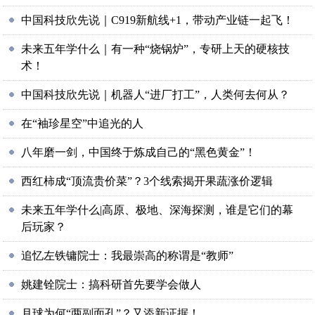
中国科技欣先说｜C919新航线+1，带动产业链一起飞！
未来五年学什么｜有一种“烧锅炉”，专研上天的硬核技
术！
中国科技欣先说｜机器人“进厂打工”，人类何去何从？
在“袖珍星空”中追光的人
八年磨一剑，中国终于炼成自己的“黑色黄金”！
西红柿成“顶流贵价菜”？3个线索揭开果蔬涨价逻辑
未来五年学什么|高原、极地、深海探测，谁是它们的幕
后玩家？
追忆左铁镛院士：我最崇高的称谓是“教师”
姚建铨院士：搞科研首先要学会做人
月球为何“两副面孔”？又添新证据！