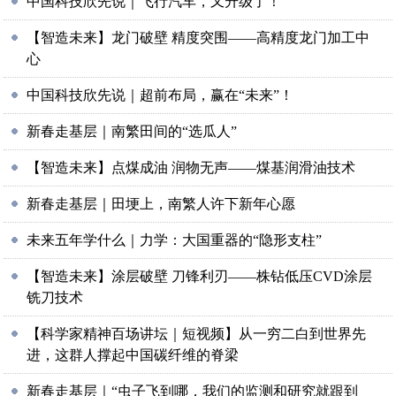
中国科技欣先说｜飞行汽车，又升级了！
【智造未来】龙门破壁 精度突围——高精度龙门加工中
心
中国科技欣先说｜超前布局，赢在“未来”！
新春走基层｜南繁田间的“选瓜人”
【智造未来】点煤成油 润物无声——煤基润滑油技术
新春走基层｜田埂上，南繁人许下新年心愿
未来五年学什么｜力学：大国重器的“隐形支柱”
【智造未来】涂层破壁 刀锋利刃——株钻低压CVD涂层
铣刀技术
【科学家精神百场讲坛｜短视频】从一穷二白到世界先
进，这群人撑起中国碳纤维的脊梁
新春走基层｜“虫子飞到哪，我们的监测和研究就跟到