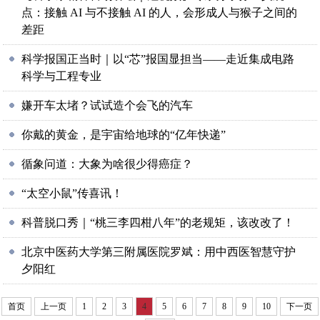
点：接触 AI 与不接触 AI 的人，会形成人与猴子之间的
差距
科学报国正当时｜以“芯”报国显担当——走近集成电路
科学与工程专业
嫌开车太堵？试试造个会飞的汽车
你戴的黄金，是宇宙给地球的“亿年快递”
循象问道：大象为啥很少得癌症？
“太空小鼠”传喜讯！
科普脱口秀｜“桃三李四柑八年”的老规矩，该改改了！
北京中医药大学第三附属医院罗斌：用中西医智慧守护
夕阳红
首页
上一页
1
2
3
4
5
6
7
8
9
10
下一页