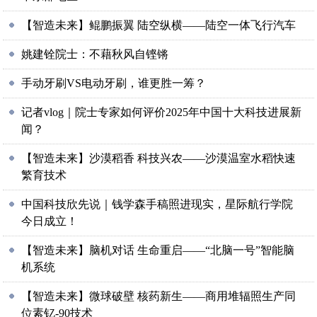
【智造未来】鲲鹏振翼 陆空纵横——陆空一体飞行汽车
姚建铨院士：不藉秋风自铿锵
手动牙刷VS电动牙刷，谁更胜一筹？
记者vlog｜院士专家如何评价2025年中国十大科技进展新
闻？
【智造未来】沙漠稻香 科技兴农——沙漠温室水稻快速
繁育技术
中国科技欣先说｜钱学森手稿照进现实，星际航行学院
今日成立！
【智造未来】脑机对话 生命重启——“北脑一号”智能脑
机系统
【智造未来】微球破壁 核药新生——商用堆辐照生产同
位素钇-90技术