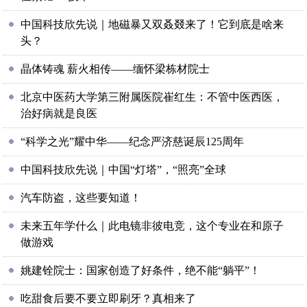
中国科技欣先说｜地磁暴又双叒叕来了！它到底是啥来
头？
晶体铸魂 薪火相传——缅怀梁栋材院士
北京中医药大学第三附属医院崔红生：不管中医西医，
治好病就是良医
“科学之光”耀中华——纪念严济慈诞辰125周年
中国科技欣先说｜中国“灯塔”，“照亮”全球
汽车防盗，这些要知道！
未来五年学什么｜此电镜非彼电竞，这个专业在和原子
做游戏
姚建铨院士：国家创造了好条件，绝不能“躺平”！
吃甜食后要不要立即刷牙？真相来了