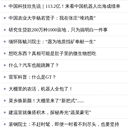
中国科技欣先说｜113.2亿！来看中国机器人出海成绩单
中国农业大学杨若贤子：我在张庄“堆鸡粪”
研究生贷款200万种1000亩地，只为搞明白一件事
缅怀陈毓川院士：“愿为地质找矿奉献一生”
想吃东西？真相可能是肚子里的微生物想吃
什么？汽车也能跳舞了？
雷军科普：什么是GT？
大棚里的农活，机器人全包了！
菜乡焕新颜！大棚里来了“新把式”......
建温室就像搭积木，探秘寿光“蔬菜豪宅”
裴钢院士：不赶时髦，即便一时看不到尽头，也要坚持