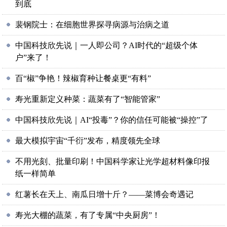
到底
裴钢院士：在细胞世界探寻病源与治病之道
中国科技欣先说｜一人即公司？AI时代的“超级个体
户”来了！
百“椒”争艳！辣椒育种让餐桌更“有料”
寿光重新定义种菜：蔬菜有了“智能管家”
中国科技欣先说｜AI“投毒”？你的信任可能被“操控”了
最大模拟宇宙“千衍”发布，精度领先全球
不用光刻、批量印刷！中国科学家让光学超材料像印报
纸一样简单
红薯长在天上、南瓜日增十斤？——菜博会奇遇记
寿光大棚的蔬菜，有了专属“中央厨房”！