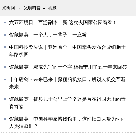
光明网
»
光明科普
»
视频
六五环境日｜西游副本上新 这次去国家公园看看！
馆藏撷英｜一个人，一辈子，一座桥
中国科技欣先说｜亚洲首个！中国牵头发布合成细胞十
年路线图
馆藏撷英｜邓稼先写的十个字 杨振宁用了五十年来回答
十年砺剑・未来已来｜探秘脑机接口，解锁人机交互新
未来
馆藏撷英｜徒步几千公里上学？这是写在祖国大地的青
春答卷！
馆藏撷英｜中国科学家博物馆里，这件旧白大褂为何让
人热泪盈眶？