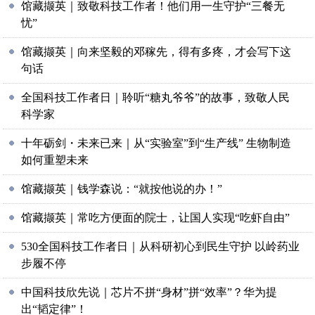
馆藏撷英｜致敬科技工作者！他们用一生守护“三餐无
忧”
馆藏撷英｜向来坚毅的邓稼先，得有多疼，才会写下这
句话
全国科技工作者日｜聆听“糖丸爷爷”的故事，致敬人民
科学家
十年砺剑・未来已来｜从“实验室”到“生产线” 生物制造
如何重塑未来
馆藏撷英｜钱学森说：“就按他说的办！”
馆藏撷英｜常吃方便面的院士，让国人实现“吃虾自由”
530全国科技工作者日｜从科研初心到民生守护 以岭药业
步履不停
中国科技欣先说｜芯片不拼“身材”拼“效率”？华为提
出“韬定律”！