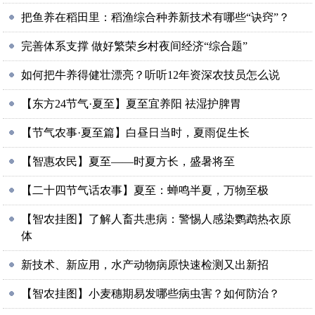
把鱼养在稻田里：稻渔综合种养新技术有哪些“诀窍”？
完善体系支撑 做好繁荣乡村夜间经济“综合题”
如何把牛养得健壮漂亮？听听12年资深农技员怎么说
【东方24节气·夏至】夏至宜养阳 祛湿护脾胃
【节气农事·夏至篇】白昼日当时，夏雨促生长
【智惠农民】夏至——时夏方长，盛暑将至
【二十四节气话农事】夏至：蝉鸣半夏，万物至极
【智农挂图】了解人畜共患病：警惕人感染鹦鹉热衣原
体
新技术、新应用，水产动物病原快速检测又出新招
【智农挂图】小麦穗期易发哪些病虫害？如何防治？