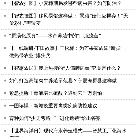
【智农挂图】小麦穗期易发哪些病虫害？如何防治？
【智农挂图】移风易俗这样做：“恶俗”婚闹应摒弃！“天
价彩礼”需转变
“原汤化原食”——水产养殖中的“口服疫苗”
【一线调研·下田故事】王松标：为芒果家族添“新员”，
做热带农业“排头兵”
【智惠农民】屡上热搜的“人偏肺病毒”究竟是什么？
如何打造高端肉牛养殖示范县？宁夏海原县这样做
紧急提醒！毒液堪比硫酸？遇到它千万别怕
一图读懂：新城疫重要禽类疾病防控建议
育种如何“少走弯路”？“进化透镜”给出答案
【世界海洋日】现代海水养殖模式——智慧工厂化海水