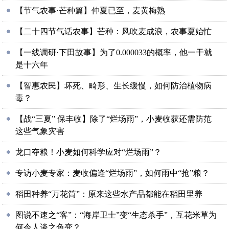
【节气农事·芒种篇】仲夏已至，麦黄梅熟
【二十四节气话农事】芒种：风吹麦成浪，农事夏始忙
【一线调研·下田故事】为了0.000033的概率，他一干就
是十六年
【智惠农民】坏死、畸形、生长缓慢，如何防治植物病
毒？
【战“三夏” 保丰收】除了“烂场雨”，小麦收获还需防范
这些气象灾害
龙口夺粮！小麦如何科学应对“烂场雨”？
专访小麦专家：麦收偏逢“烂场雨”，如何雨中“抢”粮？
稻田种养“万花筒”：原来这些水产品都能在稻田里养
图说不速之“客”：“海岸卫士”变“生态杀手”，互花米草为
何令人谈之色变？