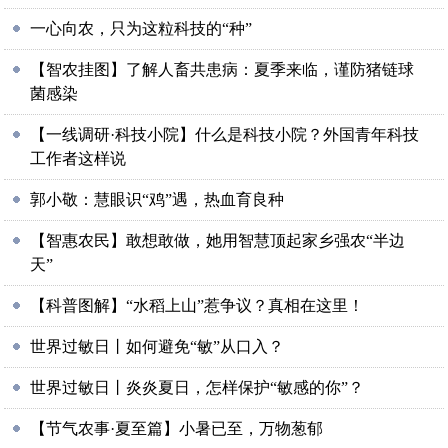
一心向农，只为这粒科技的“种”
【智农挂图】了解人畜共患病：夏季来临，谨防猪链球
菌感染
【一线调研·科技小院】什么是科技小院？外国青年科技
工作者这样说
郭小敬：慧眼识“鸡”遇，热血育良种
【智惠农民】敢想敢做，她用智慧顶起家乡强农“半边
天”
【科普图解】“水稻上山”惹争议？真相在这里！
世界过敏日丨如何避免“敏”从口入？
世界过敏日丨炎炎夏日，怎样保护“敏感的你”？
【节气农事·夏至篇】小暑已至，万物葱郁