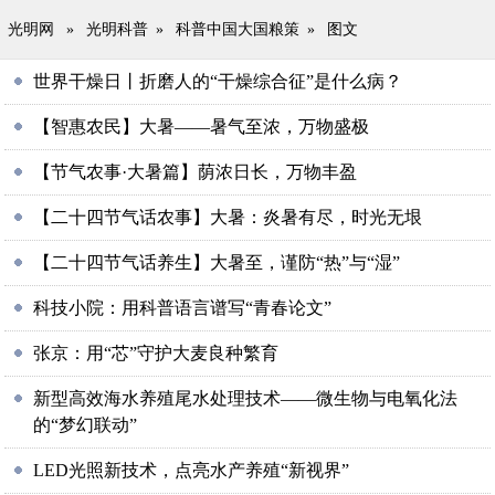
光明网
»
光明科普
»
科普中国大国粮策
»
图文
世界干燥日丨折磨人的“干燥综合征”是什么病？
【智惠农民】大暑——暑气至浓，万物盛极
【节气农事·大暑篇】荫浓日长，万物丰盈
【二十四节气话农事】大暑：炎暑有尽，时光无垠
【二十四节气话养生】
大暑至，谨防“热”与“湿”
科技小院：用科普语言谱写“青春论文”
张京：用“芯”守护大麦良种繁育
新型高效海水养殖尾水处理技术——微生物与电氧化法
的“梦幻联动”
LED光照新技术，点亮水产养殖“新视界”