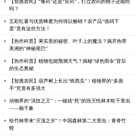
【智惠农民】“毒药”还是“良药”，打过农药的桃子还能吃
吗？
五彩红薯与优质蜂蜜为何得以畅销？农产品“借鸡下
蛋”竟有这些方法！
【热作科普】果实里的秘密、叶子上的魔法？揭开热带
美洲的“神秘尾巴”
【热作科普】植物也能预测天气？揭秘“绿色雨伞”背后
的生态奥秘
【智惠农民】葫芦树上长出“铁西瓜”！植物界的“多面
手”究竟有多强大
动物界的“演技之王”：一碰就“死”的毁灭性林木蛀干害虫
——杨干象
给竹林带来“灭顶之灾”！中国森林第二大害虫：黄脊竹
蝗