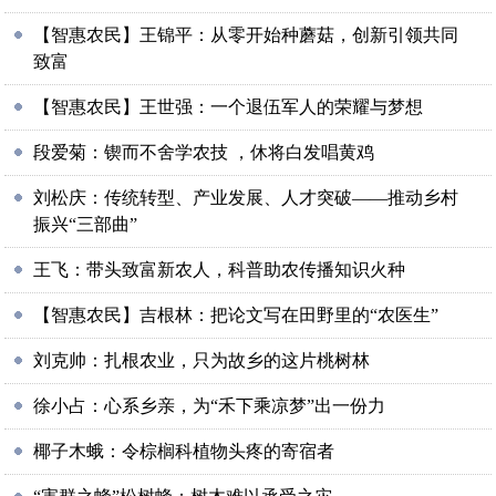
【智惠农民】王锦平：从零开始种蘑菇，创新引领共同
致富
【智惠农民】王世强：一个退伍军人的荣耀与梦想
段爱菊：锲而不舍学农技 ，休将白发唱黄鸡
刘松庆：传统转型、产业发展、人才突破——推动乡村
振兴“三部曲”
王飞：带头致富新农人，科普助农传播知识火种
【智惠农民】吉根林：把论文写在田野里的“农医生”
刘克帅：扎根农业，只为故乡的这片桃树林
徐小占：心系乡亲，为“禾下乘凉梦”出一份力
椰子木蛾：令棕榈科植物头疼的寄宿者