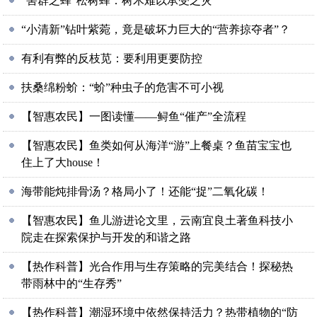
“害群之蜂”松树蜂：树木难以承受之灾
“小清新”钻叶紫菀，竟是破坏力巨大的“营养掠夺者”？
有利有弊的反枝苋：要利用更要防控
扶桑绵粉蚧：“蚧”种虫子的危害不可小视
【智惠农民】一图读懂——鲟鱼“催产”全流程
【智惠农民】鱼类如何从海洋“游”上餐桌？鱼苗宝宝也
住上了大house！
海带能炖排骨汤？格局小了！还能“捉”二氧化碳！
【智惠农民】鱼儿游进论文里，云南宜良土著鱼科技小
院走在探索保护与开发的和谐之路
【热作科普】光合作用与生存策略的完美结合！探秘热
带雨林中的“生存秀”
【热作科普】潮湿环境中依然保持活力？热带植物的“防