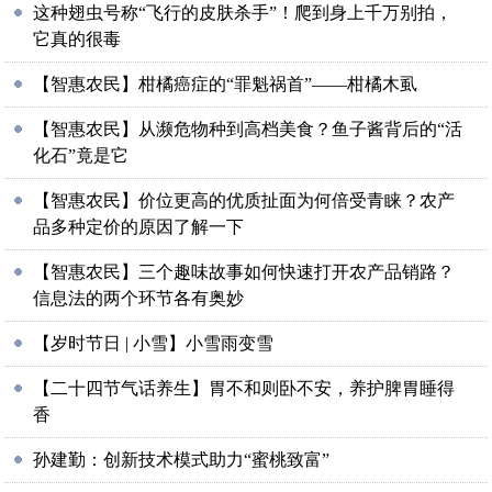
这种翅虫号称“飞行的皮肤杀手”！爬到身上千万别拍，
它真的很毒
【智惠农民】柑橘癌症的“罪魁祸首”——柑橘木虱
【智惠农民】从濒危物种到高档美食？鱼子酱背后的“活
化石”竟是它
【智惠农民】价位更高的优质扯面为何倍受青睐？农产
品多种定价的原因了解一下
【智惠农民】三个趣味故事如何快速打开农产品销路？
信息法的两个环节各有奥妙
【岁时节日 | 小雪】小雪雨变雪
【二十四节气话养生】胃不和则卧不安，养护脾胃睡得
香
孙建勤：创新技术模式助力“蜜桃致富”