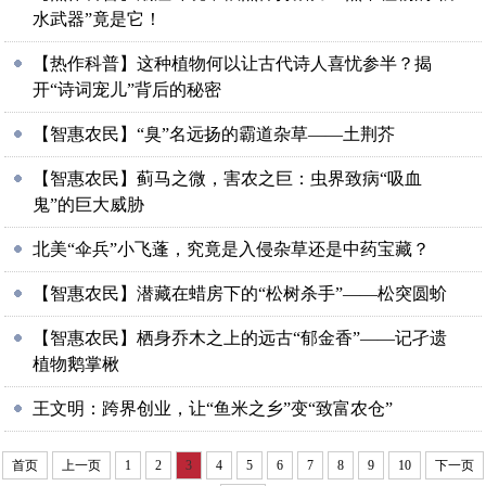
水武器”竟是它！
【热作科普】这种植物何以让古代诗人喜忧参半？揭
开“诗词宠儿”背后的秘密
【智惠农民】“臭”名远扬的霸道杂草——土荆芥
【智惠农民】蓟马之微，害农之巨：虫界致病“吸血
鬼”的巨大威胁
北美“伞兵”小飞蓬，究竟是入侵杂草还是中药宝藏？
【智惠农民】潜藏在蜡房下的“松树杀手”——松突圆蚧
【智惠农民】栖身乔木之上的远古“郁金香”——记孑遗
植物鹅掌楸
王文明：跨界创业，让“鱼米之乡”变“致富农仓”
首页
上一页
1
2
3
4
5
6
7
8
9
10
下一页