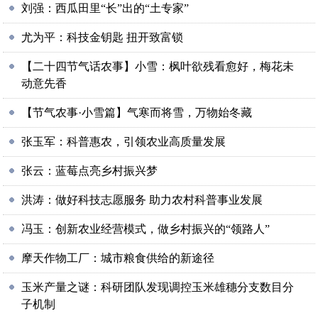
刘强：西瓜田里“长”出的“土专家”
尤为平：科技金钥匙 扭开致富锁
【二十四节气话农事】小雪：枫叶欲残看愈好，梅花未
动意先香
【节气农事·小雪篇】气寒而将雪，万物始冬藏
张玉军：科普惠农，引领农业高质量发展
张云：蓝莓点亮乡村振兴梦
洪涛：做好科技志愿服务 助力农村科普事业发展
冯玉：创新农业经营模式，做乡村振兴的“领路人”
摩天作物工厂：城市粮食供给的新途径
玉米产量之谜：科研团队发现调控玉米雄穗分支数目分
子机制