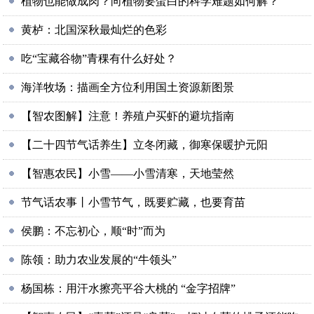
植物也能做成肉？向植物要蛋白的科学难题如何解？
黄栌：北国深秋最灿烂的色彩
吃“宝藏谷物”青稞有什么好处？
海洋牧场：描画全方位利用国土资源新图景
【智农图解】注意！养殖户买虾的避坑指南
【二十四节气话养生】立冬闭藏，御寒保暖护元阳
【智惠农民】小雪——小雪清寒，天地莹然
节气话农事丨小雪节气，既要贮藏，也要育苗
侯鹏：不忘初心，顺“时”而为
陈领：助力农业发展的“牛领头”
杨国栋：用汗水擦亮平谷大桃的 “金字招牌”