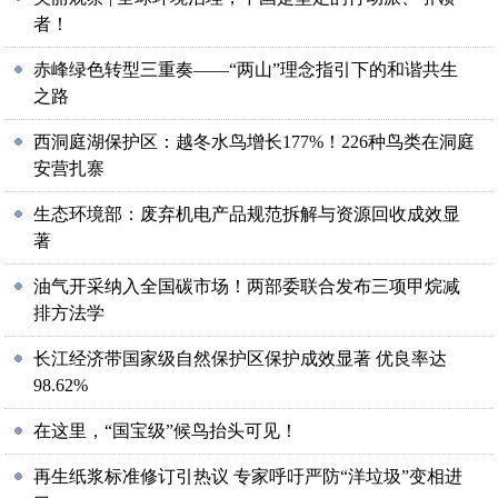
者！
赤峰绿色转型三重奏——“两山”理念指引下的和谐共生
之路
西洞庭湖保护区：越冬水鸟增长177%！226种鸟类在洞庭
安营扎寨
生态环境部：废弃机电产品规范拆解与资源回收成效显
著
油气开采纳入全国碳市场！两部委联合发布三项甲烷减
排方法学
长江经济带国家级自然保护区保护成效显著 优良率达
98.62%
在这里，“国宝级”候鸟抬头可见！
再生纸浆标准修订引热议 专家呼吁严防“洋垃圾”变相进