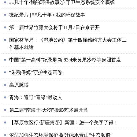
非凡十年·我的环保故事① 守卫生态系统安全底线
微纪录片 | 非凡十年 • 我的环保故事
第二届世界竹藤大会将于11月7日在京召开
国家林草局：《湿地公约》第十四届缔约方大会主体工
作基本就绪
中国“第一高树”纪录刷新 83.4米黄果冷杉等身照首发
“朱鹮保姆”守护生态画卷
高原脉搏
青海：遍野“青绿”最动人
第二届“南海子·天鹅”摄影艺术展开幕
【草原牧区行·新疆篇①】新疆：怎一个美字了得！
依法加强生态环境保护 提升绿水青山“生态颜值”