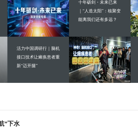
十年砺剑・未来已来
｜“人造太阳”：核聚变
能离我们还有多远？
活力中国调研行｜脑机
接口技术让瘫痪患者重
新“迈开腿”
航”下水