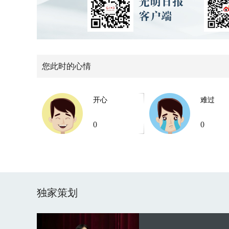
您此时的心情
开心
难过
0
0
独家策划