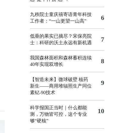
九秩院士童庆禧寄语青年科技
6
工作者：“一山更望一山高”
低垂的果实已摘尽？宋保亮院
7
士：科研的沃土永远有新机遇
我国森林面积和森林蓄积连续
8
40年实现双增长
【智造未来】微球破壁 核药
9
新生——商用堆辐照生产同位
素钇-90技术
科学报国正当时｜什么都能
10
测，万物皆可控，这个专业
够“硬核”