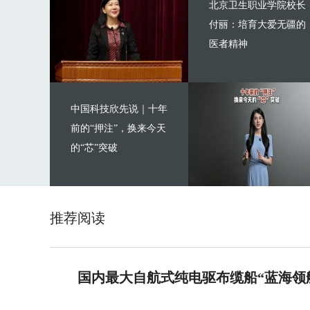
北京卫生职业学院校长
付丽：培育大爱无疆的
医者精神
中国科技欣先说｜十年
前的“押注”，换来今天
的“芯”突破
推荐阅读
国内最大自航式纯电驱布缆船“蓝海领