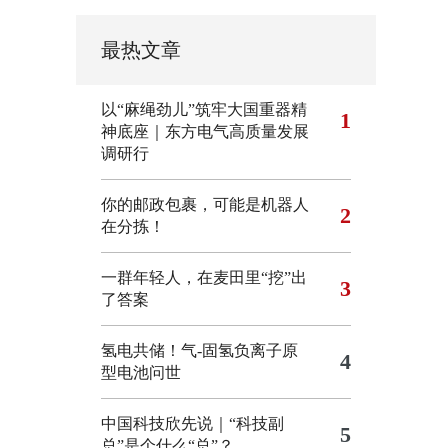
最热文章
以“麻绳劲儿”筑牢大国重器精
1
神底座｜东方电气高质量发展
调研行
你的邮政包裹，可能是机器人
2
在分拣！
一群年轻人，在麦田里“挖”出
3
了答案
氢电共储！气-固氢负离子原
4
型电池问世
中国科技欣先说｜“科技副
5
总”是个什么“总”？