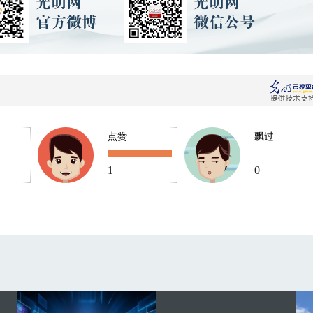
点赞
飘过
1
0