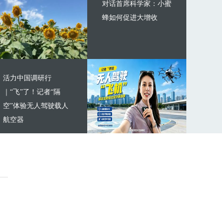
对话首席科学家：小蜜
蜂如何促进大增收
活力中国调研行
｜“飞”了！记者“隔
空”体验无人驾驶载人
航空器