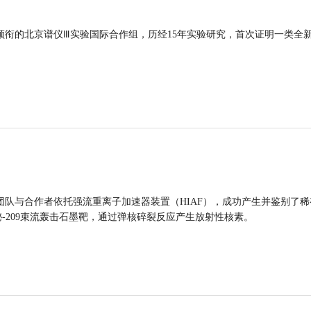
领衔的北京谱仪Ⅲ实验国际合作组，历经15年实验研究，首次证明一类全
团队与合作者依托强流重离子加速器装置（HIAF），成功产生并鉴别了稀
的铋-209束流轰击石墨靶，通过弹核碎裂反应产生放射性核素。