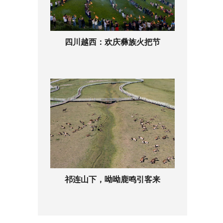
四川越西：欢庆彝族火把节
祁连山下，呦呦鹿鸣引客来