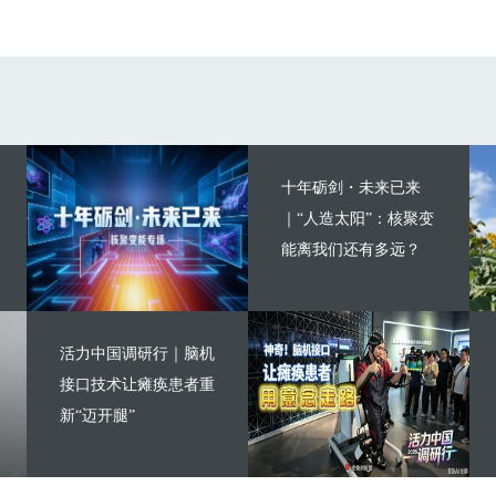
十年砺剑・未来已来
｜“人造太阳”：核聚变
能离我们还有多远？
活力中国调研行｜脑机
接口技术让瘫痪患者重
新“迈开腿”