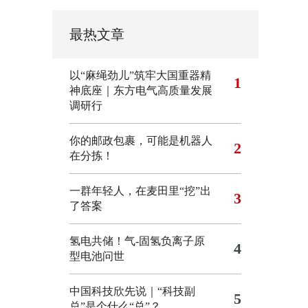
最热文章
以“麻绳劲儿”筑牢大国重器精
1
神底座｜东方电气高质量发展
调研行
你的邮政包裹，可能是机器人
2
在分拣！
一群年轻人，在麦田里“挖”出
3
了答案
氢电共储！气-固氢负离子原
4
型电池问世
中国科技欣先说｜“科技副
5
总”是个什么“总”？