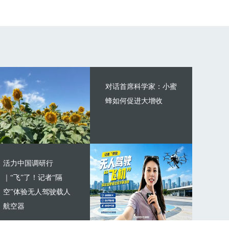
对话首席科学家：小蜜
蜂如何促进大增收
活力中国调研行
｜“飞”了！记者“隔
空”体验无人驾驶载人
航空器