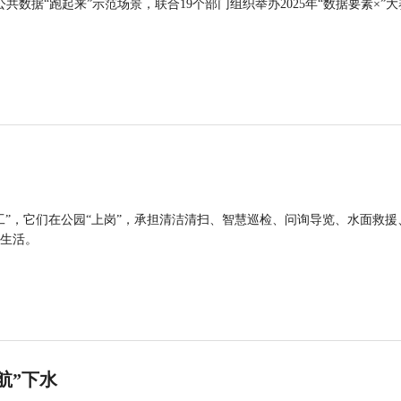
公共数据“跑起来”示范场景，联合19个部门组织举办2025年“数据要素×”大
工”，它们在公园“上岗”，承担清洁清扫、智慧巡检、问询导览、水面救援
生活。
航”下水