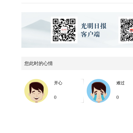
您此时的心情
开心
难过
0
0