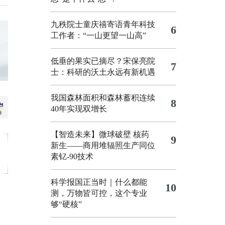
九秩院士童庆禧寄语青年科技
6
工作者：“一山更望一山高”
低垂的果实已摘尽？宋保亮院
7
士：科研的沃土永远有新机遇
我国森林面积和森林蓄积连续
8
40年实现双增长
【智造未来】微球破壁 核药
9
新生——商用堆辐照生产同位
素钇-90技术
科学报国正当时｜什么都能
10
测，万物皆可控，这个专业
够“硬核”