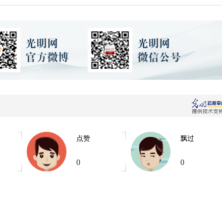
点赞
飘过
0
0