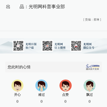
出 品：光明网科普事业部
[
责编：蔡琳
]
您此时的心情
开心
难过
点赞
飘过
0
0
0
0