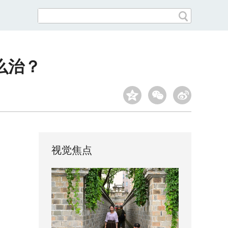
么治？
视觉焦点