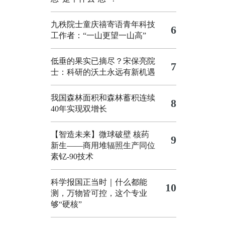
九秩院士童庆禧寄语青年科技
6
工作者：“一山更望一山高”
低垂的果实已摘尽？宋保亮院
7
士：科研的沃土永远有新机遇
我国森林面积和森林蓄积连续
8
40年实现双增长
【智造未来】微球破壁 核药
9
新生——商用堆辐照生产同位
素钇-90技术
科学报国正当时｜什么都能
10
测，万物皆可控，这个专业
够“硬核”