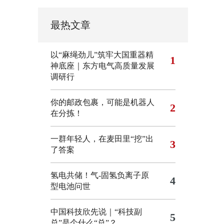
最热文章
以“麻绳劲儿”筑牢大国重器精
1
神底座｜东方电气高质量发展
调研行
你的邮政包裹，可能是机器人
2
在分拣！
一群年轻人，在麦田里“挖”出
3
了答案
氢电共储！气-固氢负离子原
4
型电池问世
中国科技欣先说｜“科技副
5
总”是个什么“总”？