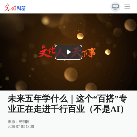
Play
Video
未来五年学什么｜这个“百搭”专
业正在走进千行百业（不是AI）
来源：
光明网
2026-07-03 13:38