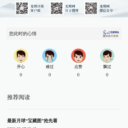
您此时的心情
开心
难过
点赞
飘过
0
0
0
0
推荐阅读
最新月球“宝藏图”抢先看