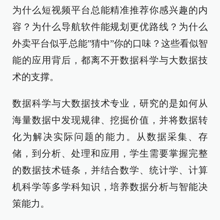
为什么短视频平台总能精准推荐你感兴趣的内
容？为什么导航软件能规划更优路线？为什么
外卖平台似乎总能”猜中”你的口味？这些看似智
能的应用背后，都离不开数据科学与大数据技
术的支撑。
数据科学与大数据技术专业，研究的是如何从
海量数据中发现规律、挖掘价值，并将数据转
化为解决实际问题的能力。从数据采集、存
储，到分析、处理和应用，学生需要掌握完整
的数据技术链条，并结合数学、统计学、计算
机科学等多学科知识，培养数据分析与智能决
策能力。