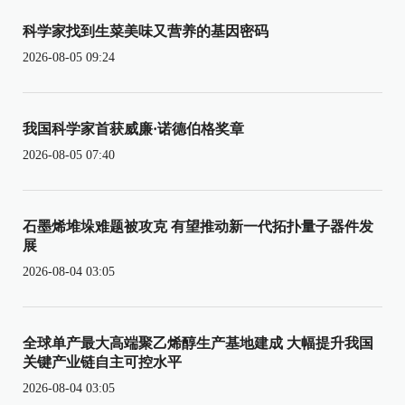
科学家找到生菜美味又营养的基因密码
2026-08-05 09:24
我国科学家首获威廉·诺德伯格奖章
2026-08-05 07:40
石墨烯堆垛难题被攻克 有望推动新一代拓扑量子器件发
展
2026-08-04 03:05
全球单产最大高端聚乙烯醇生产基地建成 大幅提升我国
关键产业链自主可控水平
2026-08-04 03:05