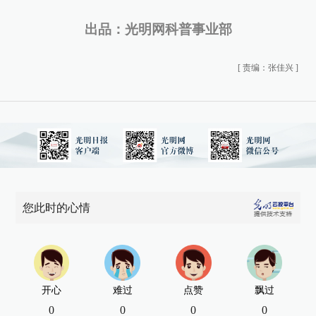
出品：光明网科普事业部
[
责编：张佳兴
]
您此时的心情
开心
难过
点赞
飘过
0
0
0
0