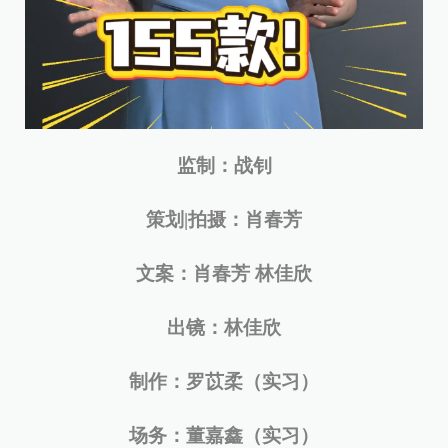
监制：战钊
策划|拍摄：肖春芳
文案：肖春芳 林佳欣
出镜：林佳欣
制作：罗苡柔（实习）
场务：董嘉鑫（实习）