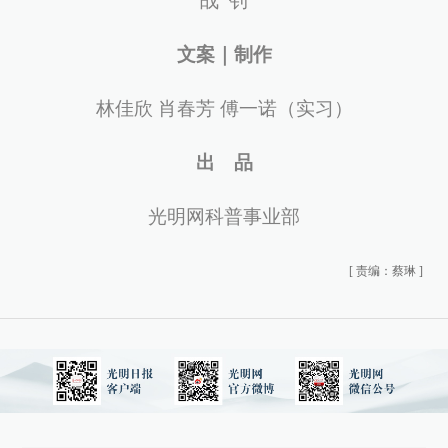
战 钊
文案｜制作
林佳欣 肖春芳 傅一诺（实习）
出 品
光明网科普事业部
[
责编：蔡琳
]