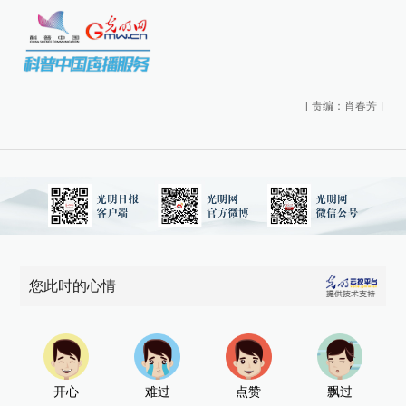
[
责编：肖春芳
]
您此时的心情
开心
难过
点赞
飘过