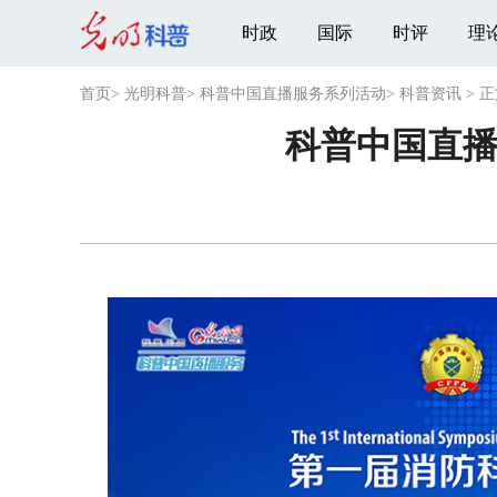
时政
国际
时评
理
首页
>
光明科普
>
科普中国直播服务系列活动
>
科普资讯
>
正
科普中国直