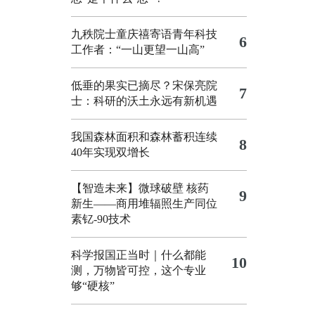
九秩院士童庆禧寄语青年科技
6
工作者：“一山更望一山高”
低垂的果实已摘尽？宋保亮院
7
士：科研的沃土永远有新机遇
我国森林面积和森林蓄积连续
8
40年实现双增长
【智造未来】微球破壁 核药
9
新生——商用堆辐照生产同位
素钇-90技术
科学报国正当时｜什么都能
10
测，万物皆可控，这个专业
够“硬核”