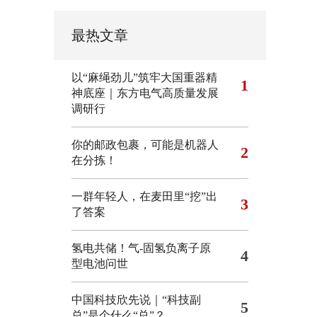
最热文章
以“麻绳劲儿”筑牢大国重器精
1
神底座｜东方电气高质量发展
调研行
你的邮政包裹，可能是机器人
2
在分拣！
一群年轻人，在麦田里“挖”出
3
了答案
氢电共储！气-固氢负离子原
4
型电池问世
中国科技欣先说｜“科技副
5
总”是个什么“总”？