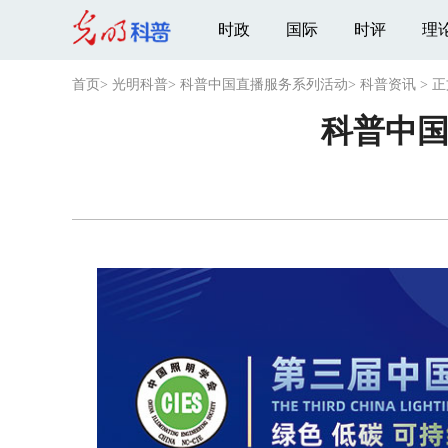
时政
国际
时评
理
首页
>
光明科普
>
科普中国直播服务系列活动
>
科普资讯
>
正
科普中