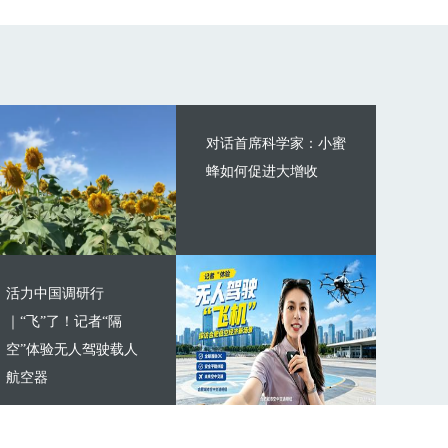
对话首席科学家：小蜜
蜂如何促进大增收
活力中国调研行
｜“飞”了！记者“隔
空”体验无人驾驶载人
航空器