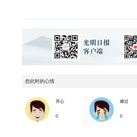
您此时的心情
开心
难过
0
0