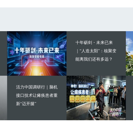
十年砺剑・未来已来
｜“人造太阳”：核聚变
能离我们还有多远？
活力中国调研行｜脑机
接口技术让瘫痪患者重
新“迈开腿”