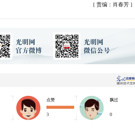
[
责编：肖春芳
]
点赞
飘过
3
0