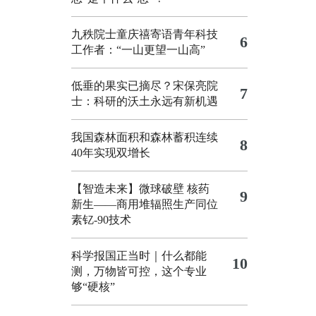
九秩院士童庆禧寄语青年科技
6
工作者：“一山更望一山高”
低垂的果实已摘尽？宋保亮院
7
士：科研的沃土永远有新机遇
我国森林面积和森林蓄积连续
8
40年实现双增长
【智造未来】微球破壁 核药
9
新生——商用堆辐照生产同位
素钇-90技术
科学报国正当时｜什么都能
10
测，万物皆可控，这个专业
够“硬核”