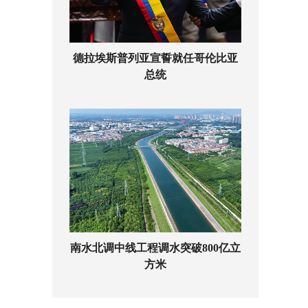
德拉埃斯普列亚宣誓就任哥伦比亚
总统
南水北调中线工程调水突破800亿立
方米