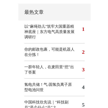
最热文章
以“麻绳劲儿”筑牢大国重器精
1
神底座｜东方电气高质量发展
调研行
你的邮政包裹，可能是机器人
2
在分拣！
一群年轻人，在麦田里“挖”出
3
了答案
氢电共储！气-固氢负离子原
4
型电池问世
中国科技欣先说｜“科技副
5
总”是个什么“总”？