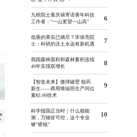
九秩院士童庆禧寄语青年科技
6
工作者：“一山更望一山高”
低垂的果实已摘尽？宋保亮院
7
士：科研的沃土永远有新机遇
我国森林面积和森林蓄积连续
8
40年实现双增长
【智造未来】微球破壁 核药
9
新生——商用堆辐照生产同位
素钇-90技术
科学报国正当时｜什么都能
10
测，万物皆可控，这个专业
够“硬核”