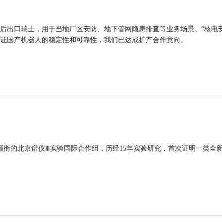
后出口瑞士，用于当地厂区安防、地下管网隐患排查等业务场景。“核电
证国产机器人的稳定性和可靠性，我们已达成扩产合作意向。
领衔的北京谱仪Ⅲ实验国际合作组，历经15年实验研究，首次证明一类全