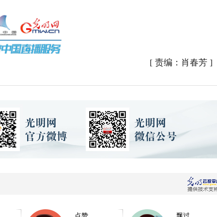
[
责编：肖春芳
]
点赞
飘过