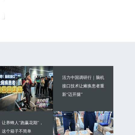
活力中国调研行｜脑机
接口技术让瘫痪患者重
新“迈开腿”
让养蜂人"跑赢花期"，
这个箱子不简单