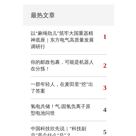
最热文章
以“麻绳劲儿”筑牢大国重器精
1
神底座｜东方电气高质量发展
调研行
你的邮政包裹，可能是机器人
2
在分拣！
一群年轻人，在麦田里“挖”出
3
了答案
氢电共储！气-固氢负离子原
4
型电池问世
中国科技欣先说｜“科技副
5
总”是个什么“总”？