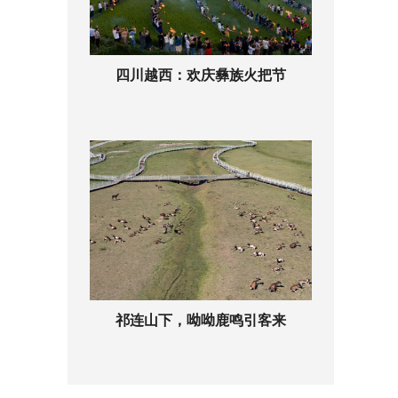
四川越西：欢庆彝族火把节
祁连山下，呦呦鹿鸣引客来