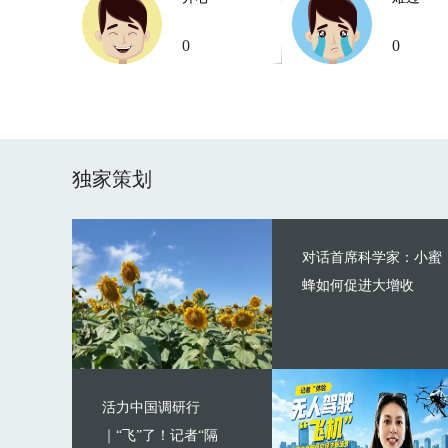
0
0
独家策划
对话首席科学家：小蜜
蜂如何促进大增收
活力中国调研行
｜“飞”了！记者“隔