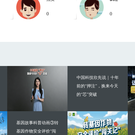
0
0
中国科技欣先说｜十年
前的“押注”，换来今天
的“芯”突破
基因故事科普动画③转
基因作物安全评价“闯