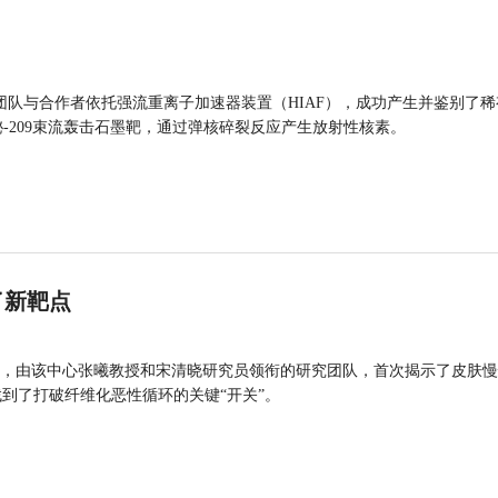
团队与合作者依托强流重离子加速器装置（HIAF），成功产生并鉴别了稀
的铋-209束流轰击石墨靶，通过弹核碎裂反应产生放射性核素。
了新靶点
，由该中心张曦教授和宋清晓研究员领衔的研究团队，首次揭示了皮肤慢
找到了打破纤维化恶性循环的关键“开关”。