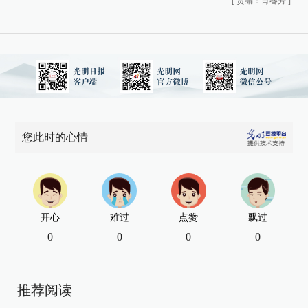
[
责编：肖春芳
]
您此时的心情
开心
难过
点赞
飘过
0
0
0
0
推荐阅读