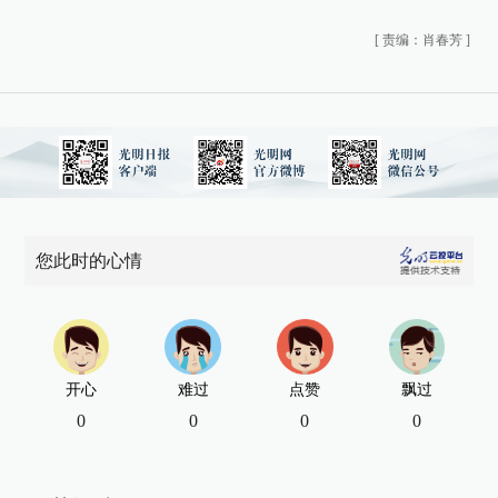
[
责编：肖春芳
]
您此时的心情
开心
难过
点赞
飘过
0
0
0
0