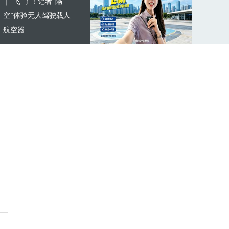
｜“飞”了！记者“隔
空”体验无人驾驶载人
航空器