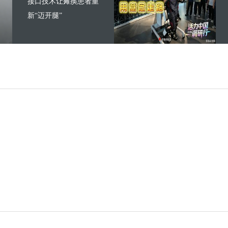
接口技术让瘫痪患者重
新“迈开腿”