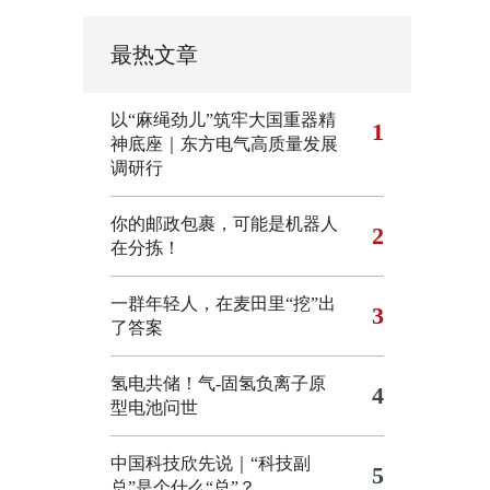
最热文章
以“麻绳劲儿”筑牢大国重器精
1
神底座｜东方电气高质量发展
调研行
你的邮政包裹，可能是机器人
2
在分拣！
一群年轻人，在麦田里“挖”出
3
了答案
氢电共储！气-固氢负离子原
4
型电池问世
中国科技欣先说｜“科技副
5
总”是个什么“总”？