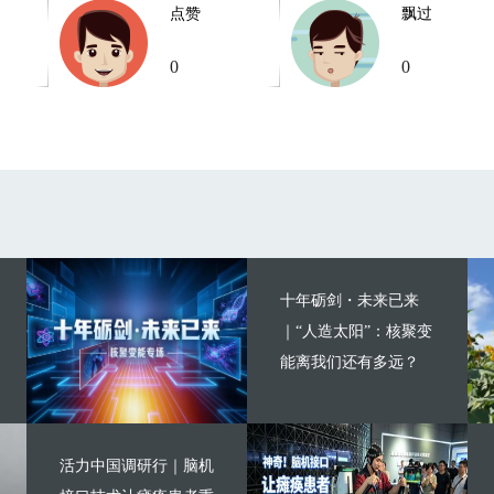
点赞
飘过
0
0
十年砺剑・未来已来
｜“人造太阳”：核聚变
能离我们还有多远？
活力中国调研行｜脑机