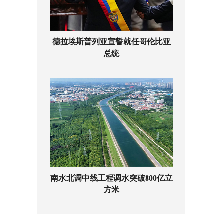
德拉埃斯普列亚宣誓就任哥伦比亚
总统
南水北调中线工程调水突破800亿立
方米