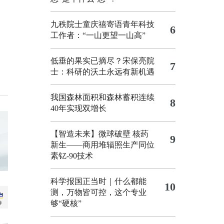
九秩院士童庆禧寄语青年科技
6
工作者：“一山更望一山高”
低垂的果实已摘尽？宋保亮院
7
士：科研的沃土永远有新机遇
我国森林面积和森林蓄积连续
8
40年实现双增长
【智造未来】微球破壁 核药
9
新生——商用堆辐照生产同位
素钇-90技术
科学报国正当时｜什么都能
10
测，万物皆可控，这个专业
够“硬核”