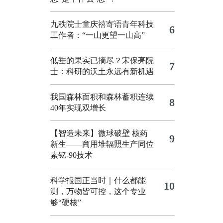
九秩院士童庆禧寄语青年科技
6
工作者：“一山更望一山高”
低垂的果实已摘尽？宋保亮院
7
士：科研的沃土永远有新机遇
我国森林面积和森林蓄积连续
8
40年实现双增长
【智造未来】微球破壁 核药
9
新生——商用堆辐照生产同位
素钇-90技术
科学报国正当时｜什么都能
10
测，万物皆可控，这个专业
够“硬核”