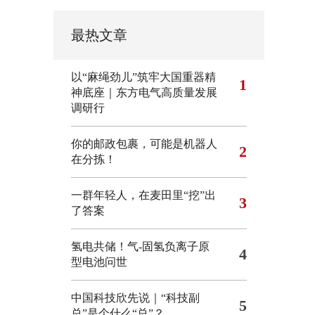
最热文章
以“麻绳劲儿”筑牢大国重器精
1
神底座｜东方电气高质量发展
调研行
你的邮政包裹，可能是机器人
2
在分拣！
一群年轻人，在麦田里“挖”出
3
了答案
氢电共储！气-固氢负离子原
4
型电池问世
中国科技欣先说｜“科技副
5
总”是个什么“总”？