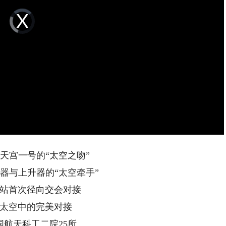
Video
Player
is
loading.
天宫一号的“太空之吻”
器与上升器的“太空牵手”
站首次径向交会对接
太空中的完美对接
国航天科工二院25所