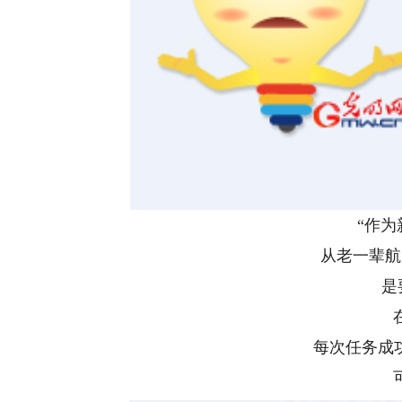
“作
从老一辈航
是
每次任务成