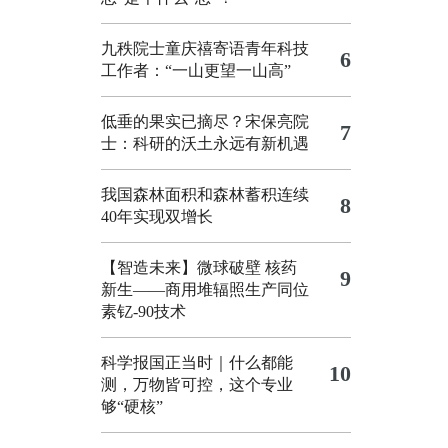
九秩院士童庆禧寄语青年科技
6
工作者：“一山更望一山高”
低垂的果实已摘尽？宋保亮院
7
士：科研的沃土永远有新机遇
我国森林面积和森林蓄积连续
8
40年实现双增长
【智造未来】微球破壁 核药
9
新生——商用堆辐照生产同位
素钇-90技术
科学报国正当时｜什么都能
10
测，万物皆可控，这个专业
够“硬核”