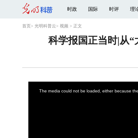
时政
国际
时评
理
首页
>
光明科普云
>
视频
>
正文
科学报国正当时|从“
This
is
a
The media could not be loaded, either because the 
modal
window.