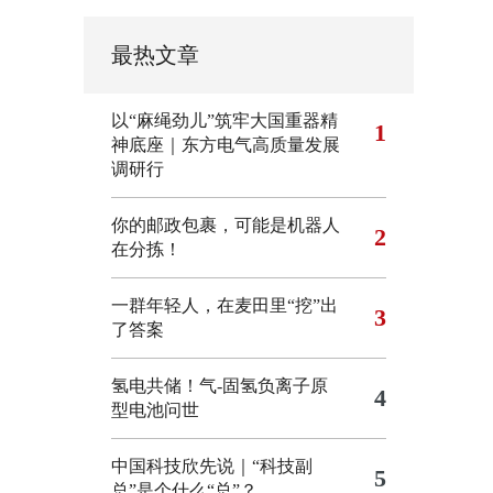
最热文章
以“麻绳劲儿”筑牢大国重器精
1
神底座｜东方电气高质量发展
调研行
你的邮政包裹，可能是机器人
2
在分拣！
一群年轻人，在麦田里“挖”出
3
了答案
氢电共储！气-固氢负离子原
4
型电池问世
中国科技欣先说｜“科技副
5
总”是个什么“总”？