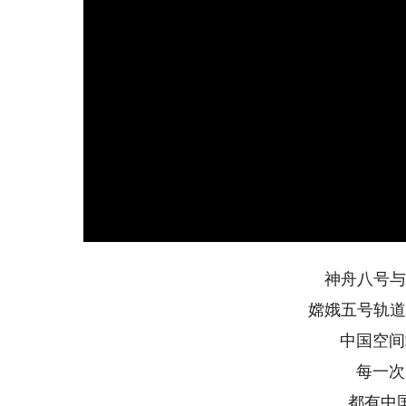
神舟八号与
嫦娥五号轨道
中国空间
每一次
都有中