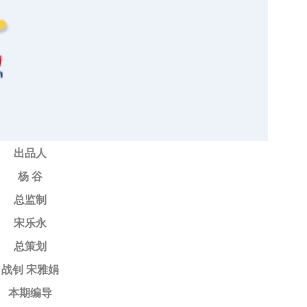
出品人
杨 谷
总监制
宋乐永
总策划
战钊 宋雅娟
本期编导