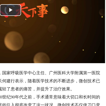
Video
Player
is
Play
loading.
Video
，国家呼吸医学中心主任、广州医科大学附属第一医院
长何建行表示，随着医学技术的不断进步，微创技术已
减轻了患者的痛苦，并提升了治疗效果。
世纪90年代之前，手术通常意味着大切口和长时间的
技术的引入彻底改变了这一状况。微创技术不仅使刀口变