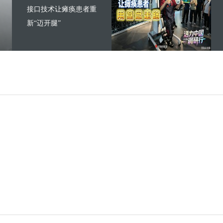
接口技术让瘫痪患者重
新“迈开腿”