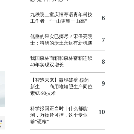
九秩院士童庆禧寄语青年科技
6
工作者：“一山更望一山高”
低垂的果实已摘尽？宋保亮院
7
士：科研的沃土永远有新机遇
我国森林面积和森林蓄积连续
8
40年实现双增长
【智造未来】微球破壁 核药
9
新生——商用堆辐照生产同位
素钇-90技术
科学报国正当时｜什么都能
10
测，万物皆可控，这个专业
够“硬核”