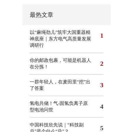
最热文章
以“麻绳劲儿”筑牢大国重器精
1
神底座｜东方电气高质量发展
调研行
你的邮政包裹，可能是机器人
2
在分拣！
一群年轻人，在麦田里“挖”出
3
了答案
氢电共储！气-固氢负离子原
4
型电池问世
中国科技欣先说｜“科技副
5
总”是个什么“总”？