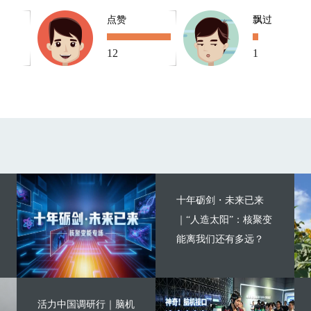
点赞
飘过
12
1
十年砺剑・未来已来
｜“人造太阳”：核聚变
能离我们还有多远？
活力中国调研行｜脑机