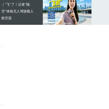
｜“飞”了！记者“隔
空”体验无人驾驶载人
航空器