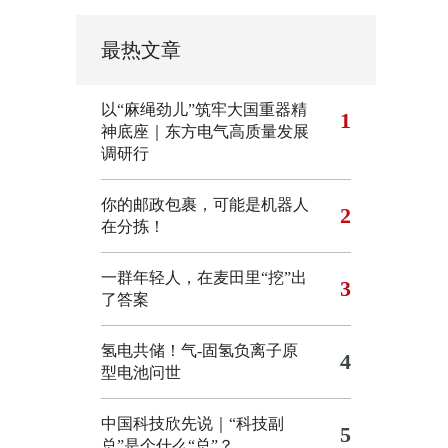
最热文章
以“麻绳劲儿”筑牢大国重器精
1
神底座｜东方电气高质量发展
调研行
你的邮政包裹，可能是机器人
2
在分拣！
一群年轻人，在麦田里“挖”出
3
了答案
氢电共储！气-固氢负离子原
4
型电池问世
中国科技欣先说｜“科技副
5
总”是个什么“总”？