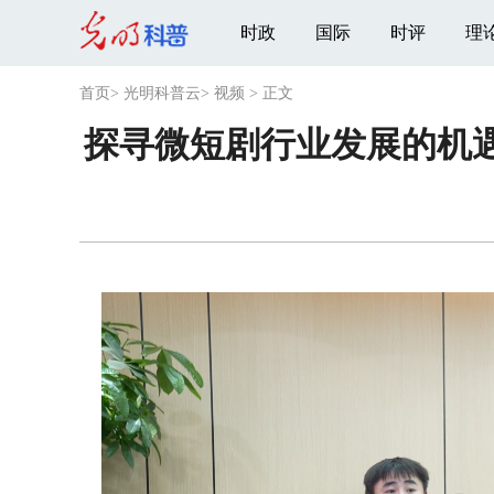
时政
国际
时评
理
首页
>
光明科普云
>
视频
>
正文
探寻微短剧行业发展的机遇