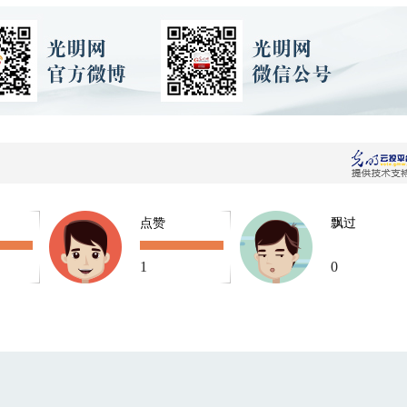
点赞
飘过
1
0