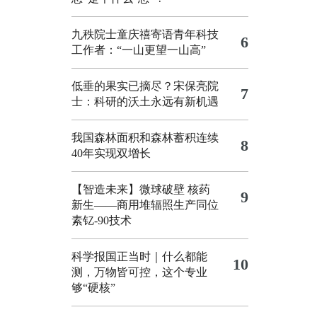
九秩院士童庆禧寄语青年科技
6
工作者：“一山更望一山高”
低垂的果实已摘尽？宋保亮院
7
士：科研的沃土永远有新机遇
我国森林面积和森林蓄积连续
8
40年实现双增长
【智造未来】微球破壁 核药
9
新生——商用堆辐照生产同位
素钇-90技术
科学报国正当时｜什么都能
10
测，万物皆可控，这个专业
够“硬核”