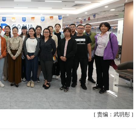
[
责编：武玥彤
]