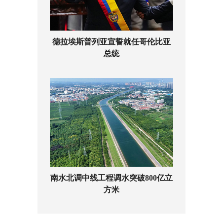
德拉埃斯普列亚宣誓就任哥伦比亚
总统
南水北调中线工程调水突破800亿立
方米