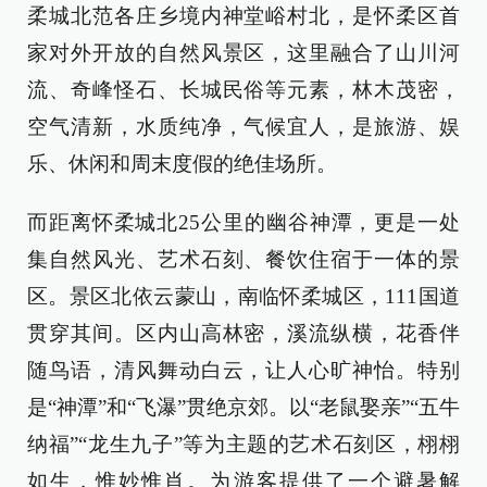
柔城北范各庄乡境内神堂峪村北，是怀柔区首
家对外开放的自然风景区，这里融合了山川河
流、奇峰怪石、长城民俗等元素，林木茂密，
空气清新，水质纯净，气候宜人，是旅游、娱
乐、休闲和周末度假的绝佳场所。
而距离怀柔城北25公里的幽谷神潭，更是一处
集自然风光、艺术石刻、餐饮住宿于一体的景
区。景区北依云蒙山，南临怀柔城区，111国道
贯穿其间。区内山高林密，溪流纵横，花香伴
随鸟语，清风舞动白云，让人心旷神怡。特别
是“神潭”和“飞瀑”贯绝京郊。以“老鼠娶亲”“五牛
纳福”“龙生九子”等为主题的艺术石刻区，栩栩
如生，惟妙惟肖。为游客提供了一个避暑解