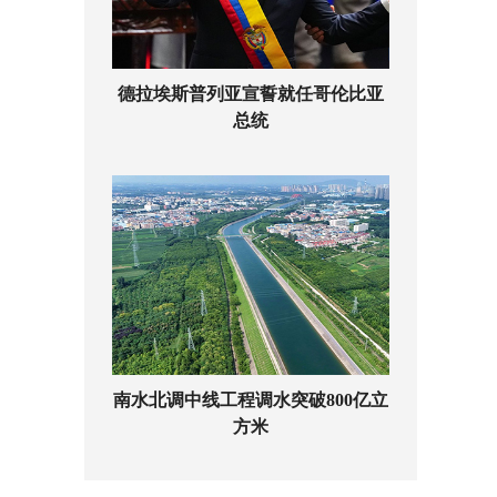
德拉埃斯普列亚宣誓就任哥伦比亚
总统
南水北调中线工程调水突破800亿立
方米