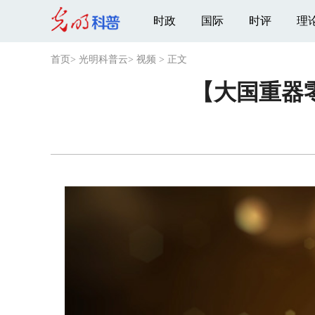
时政
国际
时评
理
首页
>
光明科普云
>
视频
>
正文
【大国重器