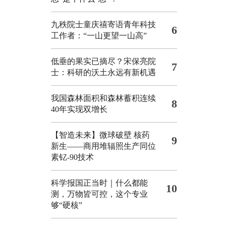
九秩院士童庆禧寄语青年科技
6
工作者：“一山更望一山高”
低垂的果实已摘尽？宋保亮院
7
士：科研的沃土永远有新机遇
我国森林面积和森林蓄积连续
8
40年实现双增长
【智造未来】微球破壁 核药
9
新生——商用堆辐照生产同位
素钇-90技术
科学报国正当时｜什么都能
10
测，万物皆可控，这个专业
够“硬核”