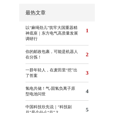
最热文章
以“麻绳劲儿”筑牢大国重器精
1
神底座｜东方电气高质量发展
调研行
你的邮政包裹，可能是机器人
2
在分拣！
一群年轻人，在麦田里“挖”出
3
了答案
氢电共储！气-固氢负离子原
4
型电池问世
中国科技欣先说｜“科技副
5
总”是个什么“总”？