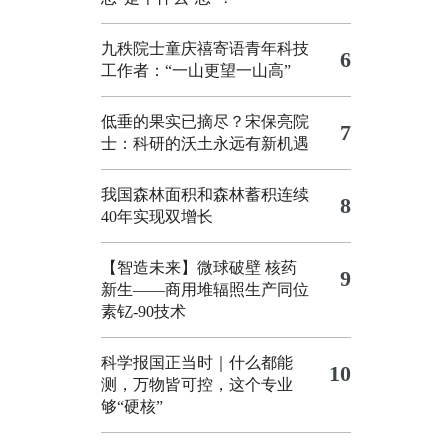
九秩院士童庆禧寄语青年科技
6
工作者：“一山更望一山高”
低垂的果实已摘尽？宋保亮院
7
士：科研的沃土永远有新机遇
我国森林面积和森林蓄积连续
8
40年实现双增长
【智造未来】微球破壁 核药
9
新生——商用堆辐照生产同位
素钇-90技术
科学报国正当时｜什么都能
10
测，万物皆可控，这个专业
够“硬核”