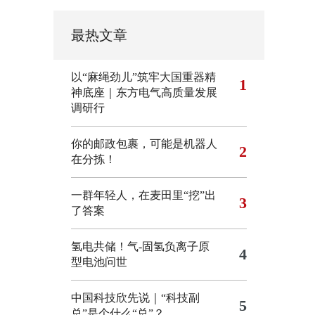
最热文章
以“麻绳劲儿”筑牢大国重器精
1
神底座｜东方电气高质量发展
调研行
你的邮政包裹，可能是机器人
2
在分拣！
一群年轻人，在麦田里“挖”出
3
了答案
氢电共储！气-固氢负离子原
4
型电池问世
中国科技欣先说｜“科技副
5
总”是个什么“总”？