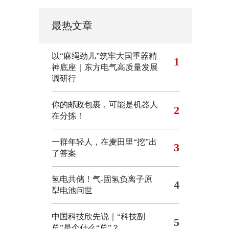
最热文章
以“麻绳劲儿”筑牢大国重器精
1
神底座｜东方电气高质量发展
调研行
你的邮政包裹，可能是机器人
2
在分拣！
一群年轻人，在麦田里“挖”出
3
了答案
氢电共储！气-固氢负离子原
4
型电池问世
中国科技欣先说｜“科技副
5
总”是个什么“总”？