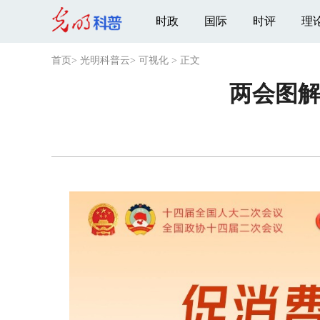
时政
国际
时评
理
首页
>
光明科普云
>
可视化
>
正文
两会图