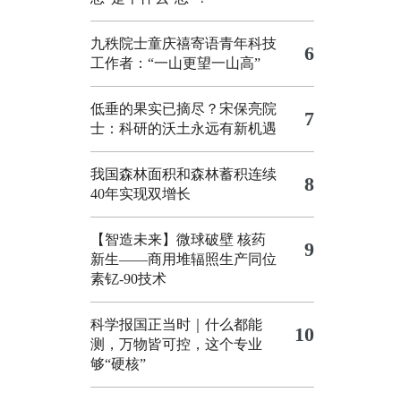
九秩院士童庆禧寄语青年科技
6
工作者：“一山更望一山高”
低垂的果实已摘尽？宋保亮院
7
士：科研的沃土永远有新机遇
我国森林面积和森林蓄积连续
8
40年实现双增长
【智造未来】微球破壁 核药
9
新生——商用堆辐照生产同位
素钇-90技术
科学报国正当时｜什么都能
10
测，万物皆可控，这个专业
够“硬核”