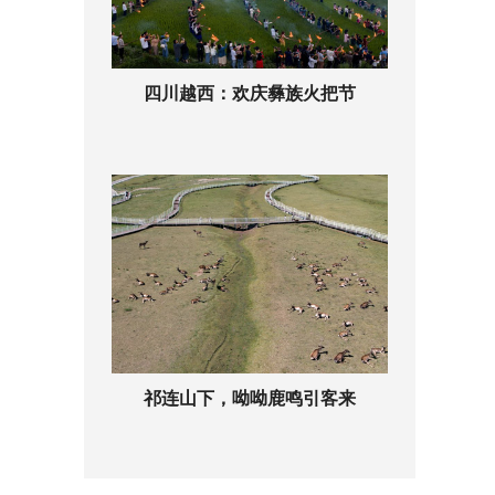
四川越西：欢庆彝族火把节
祁连山下，呦呦鹿鸣引客来