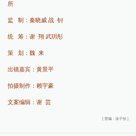
所
监 制：秦晓威 战 钊
统 筹：谢 翔 武玥彤
策 划：魏 来
出镜嘉宾：黄景平
拍摄制作：赖宇豪
文案编辑：谢 芸
[
责编：涂子怡
]