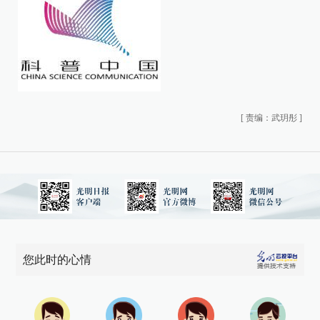
[
责编：武玥彤
]
您此时的心情