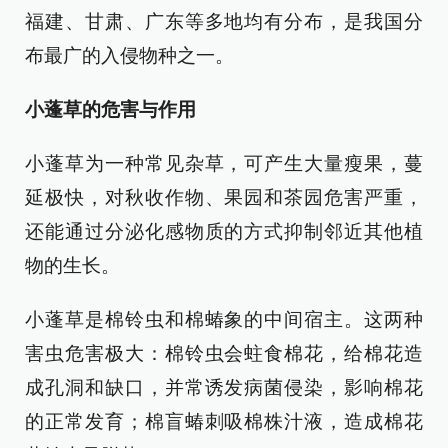
福建、甘肃、广东等多地均有分布，是我国分
布最广的入侵物种之一。
小蓬草的危害与作用
小蓬草为一种常见杂草，可产生大量瘦果，蔓
延极快，对秋收作物、果园和茶园危害严重，
还能通过分泌化感物质的方式抑制邻近其他植
物的生长。
小蓬草是棉铃虫和棉蝽象的中间宿主。这两种
害虫危害极大：棉铃虫会蛀食棉花，给棉花造
成孔洞和缺口，并常诱发病菌侵染，影响棉花
的正常发育；棉盲蝽刺吸棉株汁液，造成棉花