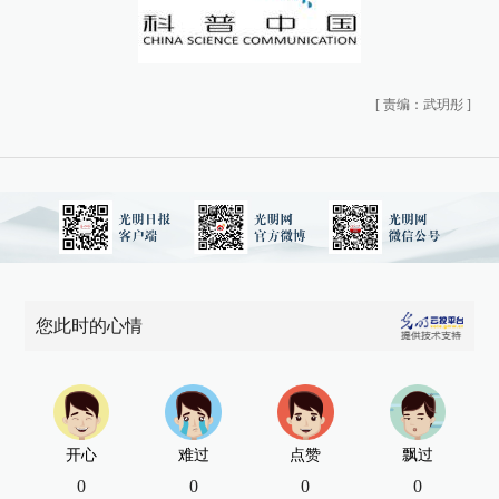
[
责编：武玥彤
]
您此时的心情
开心
难过
点赞
飘过
0
0
0
0