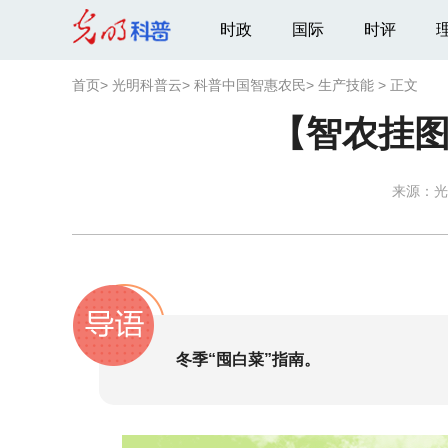
时政
国际
时评
首页
>
光明科普云
>
科普中国智惠农民
>
生产技能
>
正文
【智农挂图
来源：
光
冬季“囤白菜”指南。