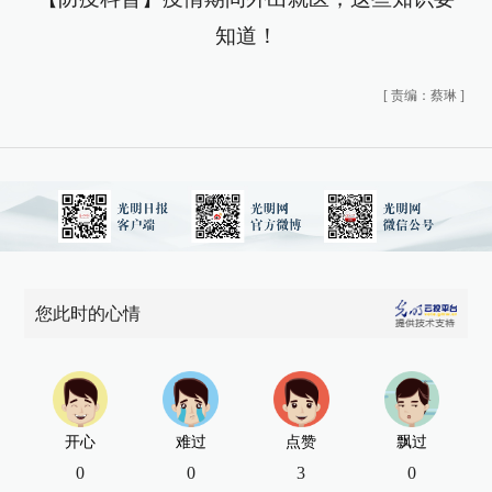
知道！
[
责编：蔡琳
]
您此时的心情
开心
难过
点赞
飘过
0
0
3
0