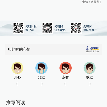
[
责编：张梦凡
]
您此时的心情
开心
难过
点赞
飘过
0
0
0
0
推荐阅读