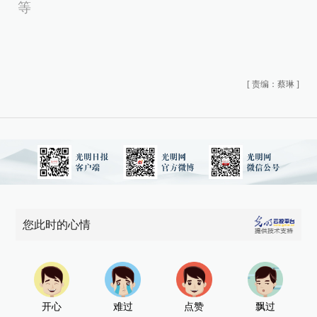
等
[
责编：蔡琳
]
您此时的心情
开心
难过
点赞
飘过