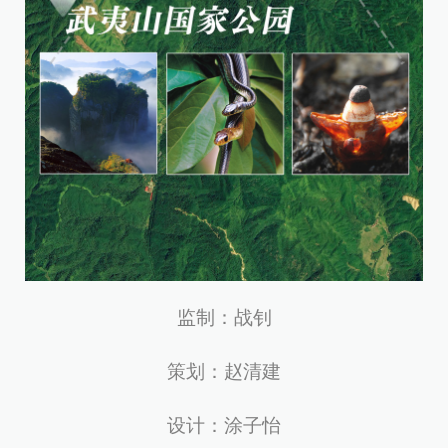
监制：战钊
策划：赵清建
设计：涂子怡