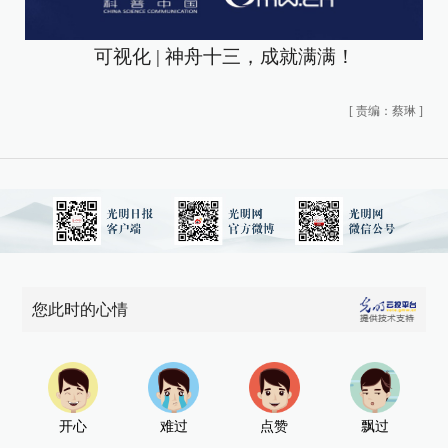
可视化 | 神舟十三，成就满满！
[
责编：蔡琳
]
您此时的心情
开心
难过
点赞
飘过